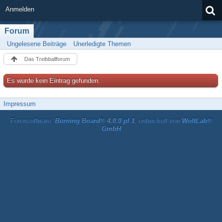
Anmelden
Forum
Ungelesene Beiträge
Unerledigte Themen
Das Treibballforum
Es wurde kein Eintrag gefunden.
Impressum
Forensoftware:
Burning Board® 4.0.0 pl 1
, entwickelt von
WoltLab®
GmbH