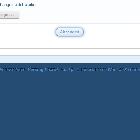
t angemeldet bleiben
vergessen
Forensoftware:
Burning Board® 4.0.0 pl 1
, entwickelt von
WoltLab® Gmb