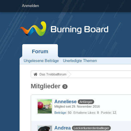
Anmelden
Forum
Ungelesene Beiträge
Unerledigte Themen
Das Treibballforum
Mitglieder
3
Anneliese
Anfänger
Mitglied seit 29. November 2016
Beiträge
50
Erhaltene Likes
8
Punkte
12
Andrea
Leckerliunterdenballleger