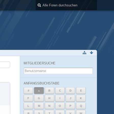
MITGLIEDERSUCHE
ANFANGSBUCHSTABE
#
A
B
C
D
E
F
G
H
I
J
K
L
M
N
O
P
Q
R
S
T
U
V
W