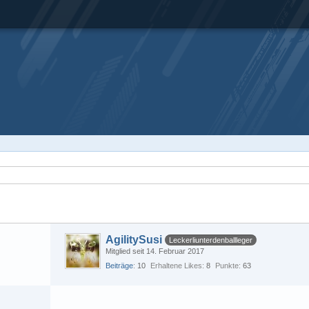
AgilitySusi
Leckerliunterdenballleger
Mitglied seit 14. Februar 2017
Beiträge
10
Erhaltene Likes
8
Punkte
63