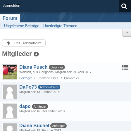
Anmelden
Forum
Ungelesene Beiträge
Unerledigte Themen
Das Treibballforum
Mitglieder
4
Diana Pusch
Beginner
Weiblich
aus Obrigheim
Mitglied seit 29. April 2017
Beiträge
3
Erhaltene Likes
7
Punkte
27
DaPo73
Administrator
Mitglied seit 13. Januar 2014
dapo
Anfänger
Mitglied seit 16. Dezember 2013
Diane Büchel
Anfänger
Mitglied seit 15. Februar 2017