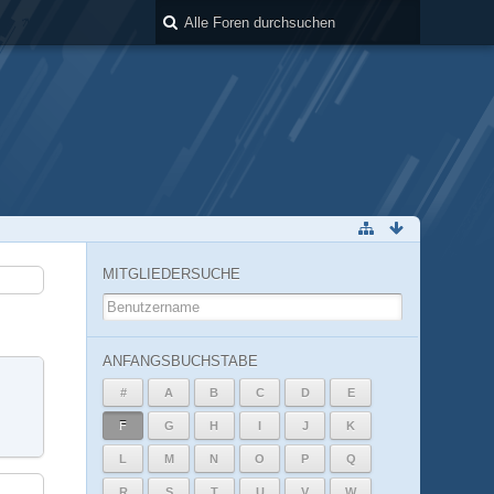
MITGLIEDERSUCHE
ANFANGSBUCHSTABE
#
A
B
C
D
E
F
G
H
I
J
K
L
M
N
O
P
Q
R
S
T
U
V
W