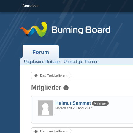
Anmelden
Forum
Ungelesene Beiträge
Unerledigte Themen
Das Treibballforum
Mitglieder
1
Helmut Semmet
Anfänger
Mitglied seit 29. April 2017
Das Treibballforum