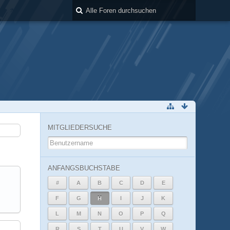
MITGLIEDERSUCHE
ANFANGSBUCHSTABE
#
A
B
C
D
E
F
G
H
I
J
K
L
M
N
O
P
Q
R
S
T
U
V
W