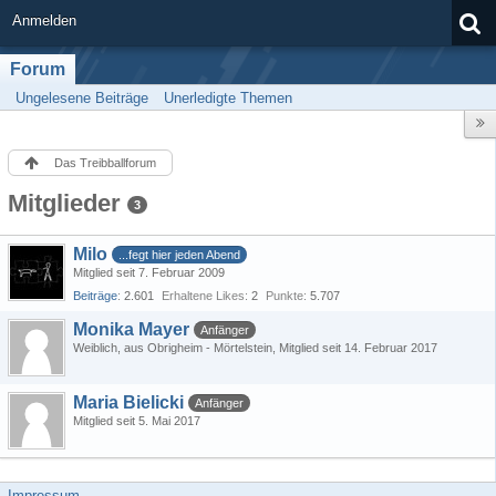
Anmelden
Forum
Ungelesene Beiträge
Unerledigte Themen
Das Treibballforum
Mitglieder
3
Milo
...fegt hier jeden Abend
Mitglied seit 7. Februar 2009
Beiträge
2.601
Erhaltene Likes
2
Punkte
5.707
Monika Mayer
Anfänger
Weiblich
aus Obrigheim - Mörtelstein
Mitglied seit 14. Februar 2017
Maria Bielicki
Anfänger
Mitglied seit 5. Mai 2017
Impressum