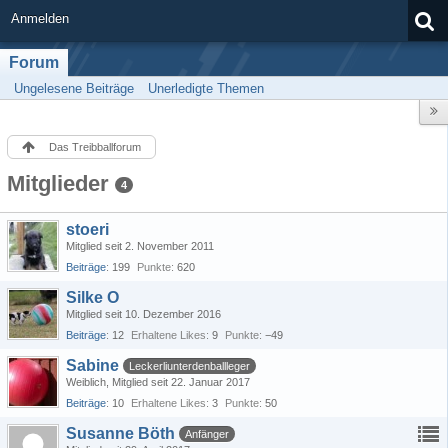
Anmelden
Forum
Ungelesene Beiträge
Unerledigte Themen
Das Treibballforum
Mitglieder
4
stoeri
Mitglied seit 2. November 2011
Beiträge
199
Punkte
620
Silke O
Mitglied seit 10. Dezember 2016
Beiträge
12
Erhaltene Likes
9
Punkte
−49
Sabine
Leckerliunterdenballleger
Weiblich
Mitglied seit 22. Januar 2017
Beiträge
10
Erhaltene Likes
3
Punkte
50
Susanne Böth
Anfänger