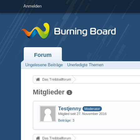
Anmelden
Forum
Ungelesene Beiträge
Unerledigte Themen
Das Treibballforum
Mitglieder
1
Testjenny
Moderator
Mitglied seit 27. November 2016
Beiträge
3
Das Treibballforum