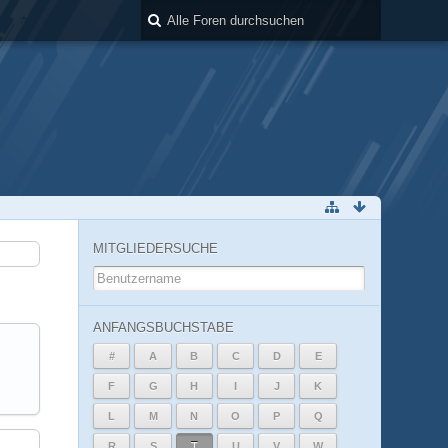
MITGLIEDERSUCHE
ANFANGSBUCHSTABE
#
A
B
C
D
E
F
G
H
I
J
K
L
M
N
O
P
Q
R
S
T
U
V
W