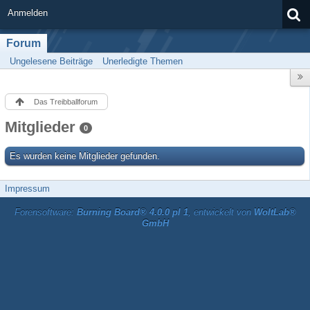
Anmelden
Forum
Ungelesene Beiträge
Unerledigte Themen
Das Treibballforum
Mitglieder
0
Es wurden keine Mitglieder gefunden.
Impressum
Forensoftware:
Burning Board® 4.0.0 pl 1
, entwickelt von
WoltLab®
GmbH