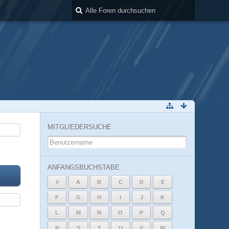
MITGLIEDERSUCHE
ANFANGSBUCHSTABE
#
A
B
C
D
E
F
G
H
I
J
K
L
M
N
O
P
Q
R
S
T
U
V
W