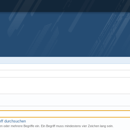
eff durchsuchen
n oder mehrere Begriffe ein. Ein Begriff muss mindestens vier Zeichen lang sein.