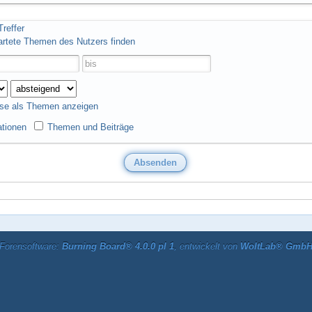
reffer
artete Themen des Nutzers finden
se als Themen anzeigen
tionen
Themen und Beiträge
Forensoftware:
Burning Board® 4.0.0 pl 1
, entwickelt von
WoltLab® Gmb