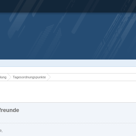
mlung
Tagesordnungspunkte
freunde
e,