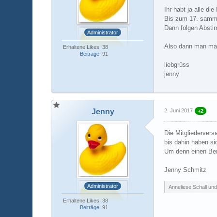
Ihr habt ja alle d
Bis zum 17. sammel
Dann folgen Abst
Administrator
Also dann man mal
Erhaltene Likes
38
Beiträge
91
liebgrüss
jenny
Jenny
2. Juni 2017
+2
Die Mitgliedervers
bis dahin haben si
Um denn einen Ber
Jenny Schmitz
Administrator
Anneliese Schall und
Erhaltene Likes
38
Beiträge
91