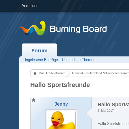
Anmelden
Forum
Ungelesene Beiträge
Unerledigte Themen
Das Treibballforum
Treibball-Deutschland Mitgliederversam
Hallo Sportsfreunde
Jenny
Hallo Sports
5. Mai 2017
Hallo Sportsfreund