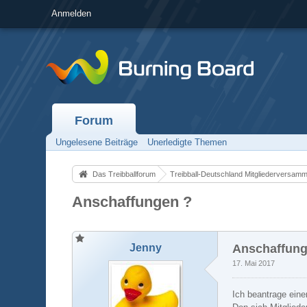
Anmelden
Forum
Ungelesene Beiträge
Unerledigte Themen
Das Treibballforum
Treibball-Deutschland Mitgliederversam
Anschaffungen ?
Jenny
Anschaffung
17. Mai 2017
Ich beantrage eine