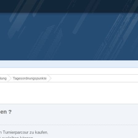
mlung
Tagesordnungspunkte
en ?
n Turnierparcour zu kaufen.