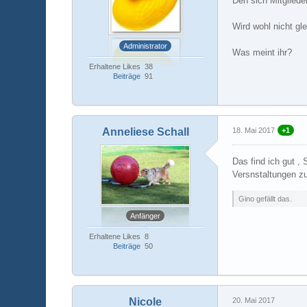
Den sich Mitgliede
Wird wohl nicht gl
Administrator
Was meint ihr?
Erhaltene Likes
38
Beiträge
91
Anneliese Schall
18. Mai 2017
+1
Das find ich gut 
Versnstaltungen zu
Gino gefällt das.
Anfänger
Erhaltene Likes
8
Beiträge
50
Nicole
20. Mai 2017