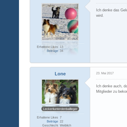
Ich denke das Geld
wird.
Erhaltene Likes
13
Beiträge
34
Lone
23. Mai 2017
Ich denke auch, da
Mitglieder zu bek
Leckerliunterdenballleger
Erhaltene Likes
7
Beiträge
22
Geschlecht
Weiblich