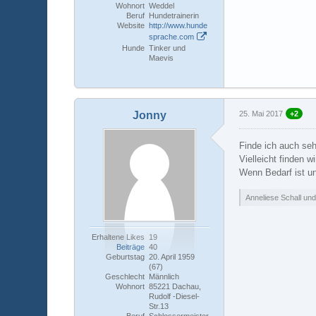
Wohnort
Weddel
Beruf
Hundetrainerin
Website
http://www.hunde
sprache.com
Hunde
Tinker und
Maevis
Jonny
25. Mai 2017
+2
Finde ich auch sehr
Vielleicht finden 
Wenn Bedarf ist u
Anneliese Schall und
Erhaltene Likes
19
Beiträge
40
Geburtstag
20. April 1959
(67)
Geschlecht
Männlich
Wohnort
85221 Dachau,
Rudolf -Diesel-
Str.13
Beruf
Schlossermeister