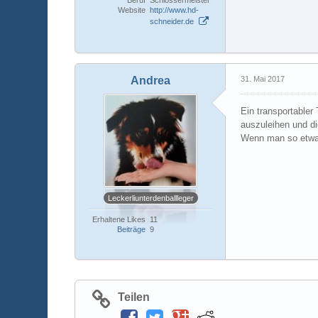
Website
http://www.hd-
schneider.de
Andrea
31. Mai 2017
Ein transportabler
auszuleihen und di
​Wenn man so etwas
Leckerliunterdenballleger
Erhaltene Likes
11
Beiträge
9
Teilen