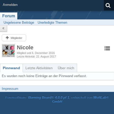
Anmelden
Forum
Ungelesene Beiträge
Unerledigte Themen
Mitglieder
Nicole
Mitglied seit 6. Dezember 2016
Letzte Aktivität
22. August 2017
Pinnwand
Letzte Aktivitäten
Über mich
Es wurden noch keine Einträge an der Pinnwand verfasst.
Impressum
Forensoftware:
Burning Board® 4.0.0 pl 1
, entwickelt von
WoltLab®
GmbH