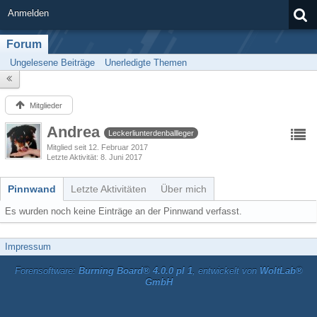
Anmelden
Forum
Ungelesene Beiträge
Unerledigte Themen
Mitglieder
Andrea
Leckerliunterdenballleger
Mitglied seit 12. Februar 2017
Letzte Aktivität
8. Juni 2017
Pinnwand
Letzte Aktivitäten
Über mich
Es wurden noch keine Einträge an der Pinnwand verfasst.
Impressum
Forensoftware:
Burning Board® 4.0.0 pl 1
, entwickelt von
WoltLab®
GmbH