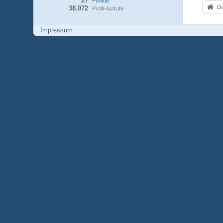
27
Punkte
Da
38.072
Profil-Aufrufe
Impressum