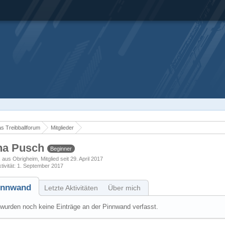
s Treibballforum
Mitglieder
na Pusch
Beginner
aus Obrigheim
Mitglied seit 29. April 2017
tivität
1. September 2017
innwand
Letzte Aktivitäten
Über mich
wurden noch keine Einträge an der Pinnwand verfasst.