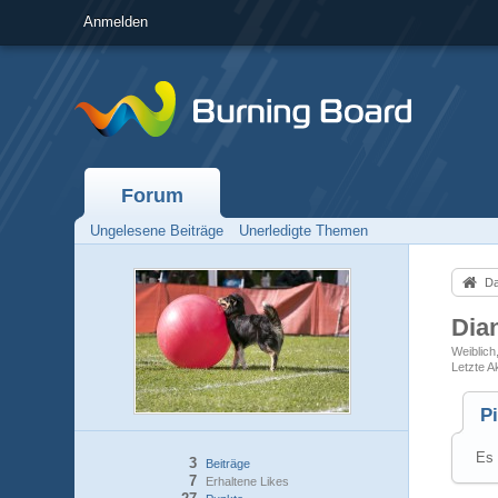
Anmelden
Forum
Ungelesene Beiträge
Unerledigte Themen
Da
Dia
Weiblich
Letzte Ak
P
Es 
3
Beiträge
7
Erhaltene Likes