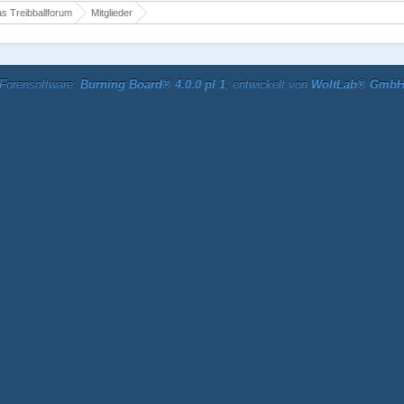
s Treibballforum
Mitglieder
Forensoftware:
Burning Board® 4.0.0 pl 1
, entwickelt von
WoltLab® Gmb