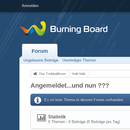
Anmelden
Forum
Ungelesene Beiträge
Unerledigte Themen
Das Treibballforum
Halli Hallo
Angemeldet...und nun ???
Es ist kein Thema in diesem Forum vorhanden.
Statistik
0 Themen - 0 Beiträge (0 Beiträge pro Tag)